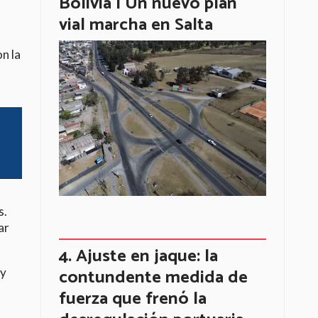
Bolivia | Un nuevo plan
vial marcha en Salta
n la
s.
ar
Ajuste en jaque: la
contundente medida de
 y
fuerza que frenó la