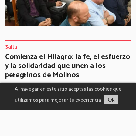
Salta
Comienza el Milagro: la fe, el esfuerzo
y la solidaridad que unen a los
peregrinos de Molinos
07/08/2026
Milagro de fe
Al navegar en este sitio aceptas las cookies que
utilizamos para mejorar tu experiencia
Ok
Escuchar artículo