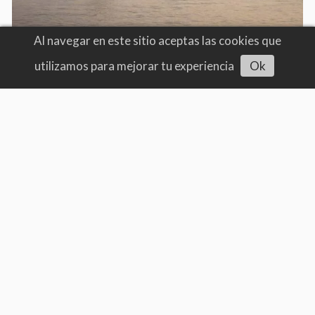
Al navegar en este sitio aceptas las cookies que
utilizamos para mejorar tu experiencia
Ok
Alerta roja por el endeudamiento
digital y las billeteras virtuales