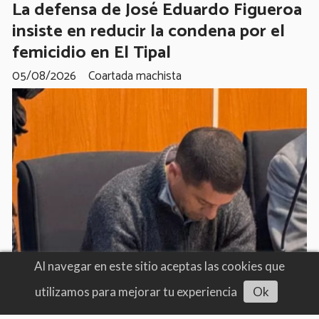
La defensa de José Eduardo Figueroa
insiste en reducir la condena por el
femicidio en El Tipal
05/08/2026
Coartada machista
Al navegar en este sitio aceptas las cookies que
utilizamos para mejorar tu experiencia
Ok
Escuchar artículo