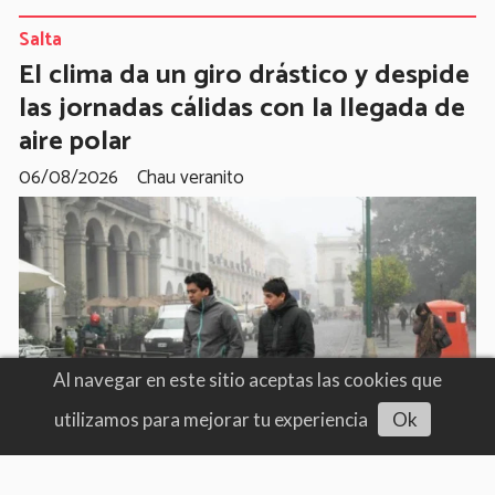
Salta
El clima da un giro drástico y despide
las jornadas cálidas con la llegada de
aire polar
06/08/2026
Chau veranito
Al navegar en este sitio aceptas las cookies que
utilizamos para mejorar tu experiencia
Ok
Escuchar artículo