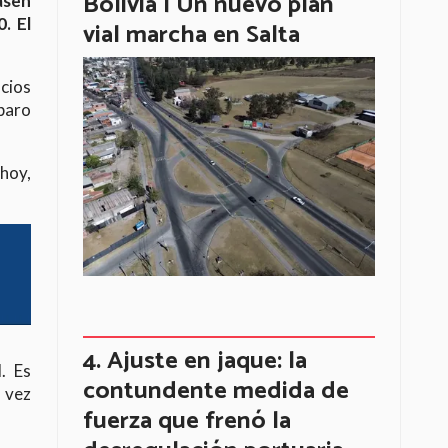
Bolivia | Un nuevo plan
asen
. El
vial marcha en Salta
cios
 paro
 hoy,
Ajuste en jaque: la
. Es
contundente medida de
 vez
fuerza que frenó la