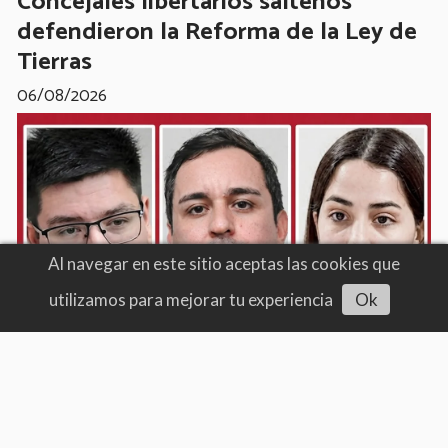
Concejales libertarios salteños
defendieron la Reforma de la Ley de
Tierras
06/08/2026
Al navegar en este sitio aceptas las cookies que
utilizamos para mejorar tu experiencia
Ok
Escuchar artículo