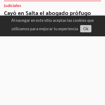
Judiciales
Cayó en Salta el abogado prófugo
acusado de homicidio que se fue al
Al navegar en este sitio aceptas las cookies que
Mundial
utilizamos para mejorar tu experiencia
Ok
Escuchar artículo
06/08/2026
Volvia de Atlanta