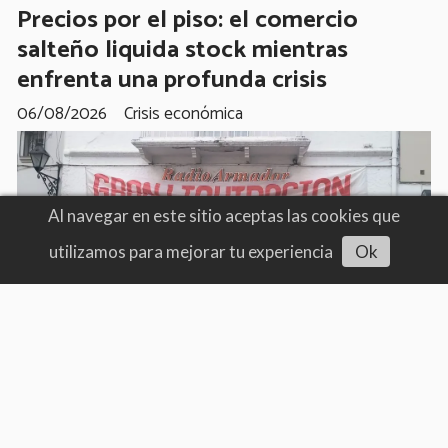
Precios por el piso: el comercio
salteño liquida stock mientras
enfrenta una profunda crisis
06/08/2026
Crisis económica
Al navegar en este sitio aceptas las cookies que
utilizamos para mejorar tu experiencia
Ok
Escuchar artículo
General