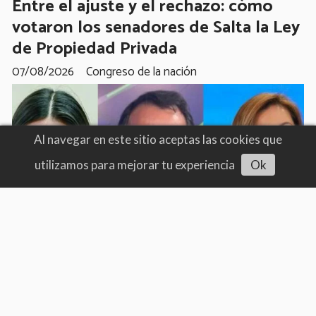
Entre el ajuste y el rechazo: cómo
votaron los senadores de Salta la Ley
de Propiedad Privada
07/08/2026
Congreso de la nación
Al navegar en este sitio aceptas las cookies que
utilizamos para mejorar tu experiencia
Ok
Escuchar artículo
Política