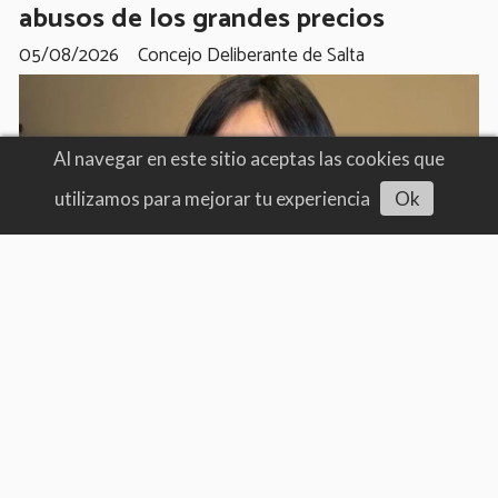
abusos de los grandes precios
05/08/2026
Concejo Deliberante de Salta
Al navegar en este sitio aceptas las cookies que
utilizamos para mejorar tu experiencia
Ok
Escuchar artículo
Alza tu voz