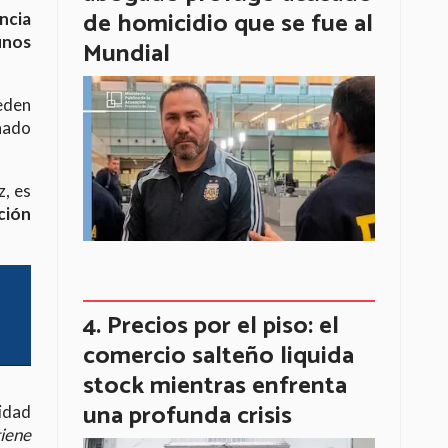
de homicidio que se fue al
ncia
unos
Mundial
eden
enado
, es
ción
Precios por el piso: el
comercio salteño liquida
stock mientras enfrenta
una profunda crisis
idad
iene