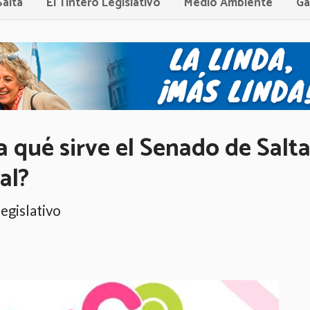
Salta
El Tintero Legislativo
Medio Ambiente
Ga
ra qué sirve el Senado de Salt
al?
legislativo