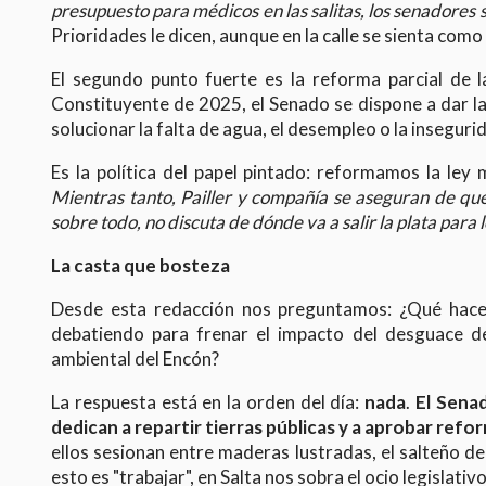
presupuesto para médicos en las salitas, los senadores 
Prioridades le dicen, aunque en la calle se sienta como
El segundo punto fuerte es la reforma parcial de 
Constituyente de 2025, el Senado se dispone a dar la 
solucionar la falta de agua, el desempleo o la inseguri
Es la política del papel pintado: reformamos la ley 
Mientras tanto, Pailler y compañía se aseguran de que
sobre todo, no discuta de dónde va a salir la plata par
La casta que bosteza
Desde esta redacción nos preguntamos: ¿Qué hacen
debatiendo para frenar el impacto del desguace de
ambiental del Encón?
La respuesta está en la orden del día:
nada
.
El Senad
dedican a repartir tierras públicas y a aprobar refor
ellos sesionan entre maderas lustradas, el salteño de 
esto es "trabajar", en Salta nos sobra el ocio legislativ