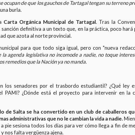
se ocupan de que los gauchos de Tartagal tengan su terreno pr
 una burla.
la
Carta Orgánica Municipal de Tartagal
. Tras la Conven
sanción definitiva a un texto que, en la práctica, poco hará
dad que azota al norte provincial.
municipal para que todo siga igual, pero con "nueva redacc
 la agenda legislativa no incomode a nadie, no toque interes
a los remedios que la Nación ya no manda.
 los senadores por el trasbordo estudiantil? ¿Qué ley e
l PAMI? ¿Dónde está el proyecto para intervenir en la cr
o de Salta se ha convertido en un club de caballeros qu
mas administrativas que no le cambian la vida a nadie.
Mien
a pie sesiona todos los días para ver cómo llega a fin de me
o y nos falta vergüenza ajena.