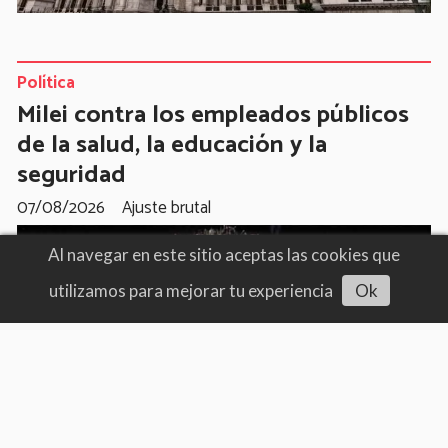
Política
Milei contra los empleados públicos
de la salud, la educación y la
seguridad
07/08/2026
Ajuste brutal
Al navegar en este sitio aceptas las cookies que
utilizamos para mejorar tu experiencia
Ok
Escuchar artículo