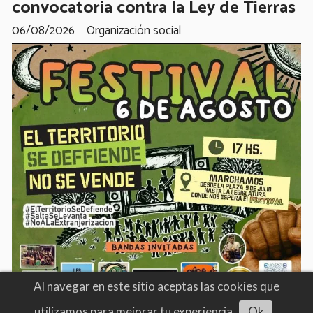
convocatoria contra la Ley de Tierras
06/08/2026
Organización social
Al navegar en este sitio aceptas las cookies que
utilizamos para mejorar tu experiencia
Ok
Escuchar artículo