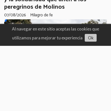
peregrinos de Molinos
07/08/2026
Milagro de fe
Al navegar en este sitio aceptas las cookies que
utilizamos para mejorar tu experiencia
Ok
Escuchar artículo
Alza tu voz
Banderazo y wipalazo en Salta: masiva