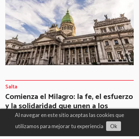
Salta
Comienza el Milagro: la fe, el esfuerzo
y la solidaridad que unen a los
peregrinos de Molinos
Al navegar en este sitio aceptas las cookies que
07/08/2026
Milagro de fe
utilizamos para mejorar tu experiencia
Ok
Escuchar artículo