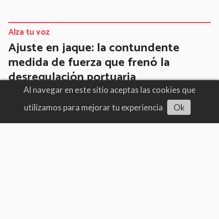
Alza tu voz
Ajuste en jaque: la contundente
medida de fuerza que frenó la
desregulación portuaria
Al navegar en este sitio aceptas las cookies que
05/08/2026
Triunfo gremial
utilizamos para mejorar tu experiencia
Ok
Escuchar artículo