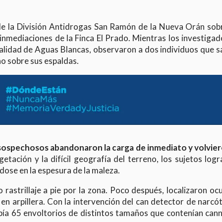
de la División Antidrogas San Ramón de la Nueva Orán sobr
s inmediaciones de la Finca El Prado. Mientras los investiga
calidad de Aguas Blancas, observaron a dos individuos que s
o sobre sus espaldas.
 sospechosos abandonaron la carga de inmediato y volvier
tación y la difícil geografía del terreno, los sujetos log
ndose en la espesura de la maleza.
o rastrillaje a pie por la zona. Poco después, localizaron oc
n arpillera. Con la intervención del can detector de narcó
había 65 envoltorios de distintos tamaños que contenían can