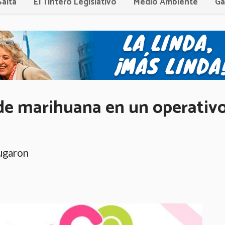
Salta
El Tintero Legislativo
Medio Ambiente
Ga
 de marihuana en un operativ
ugaron