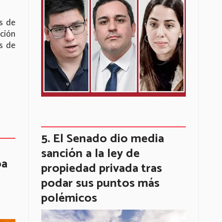
s de
ación
as de
El Senado dio media
sanción a la ley de
oa
propiedad privada tras
podar sus puntos más
polémicos