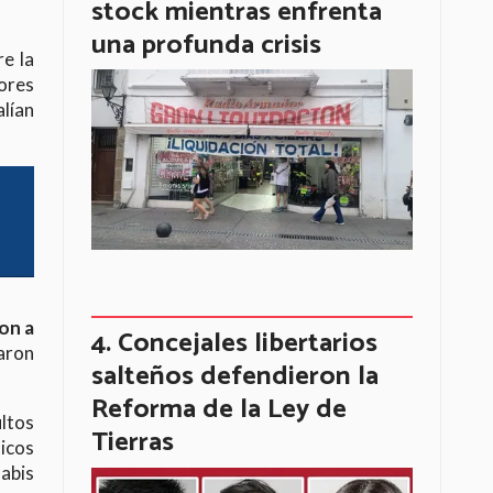
stock mientras enfrenta
una profunda crisis
e la
dores
alían
on a
Concejales libertarios
raron
salteños defendieron la
Reforma de la Ley de
ultos
Tierras
ticos
nabis