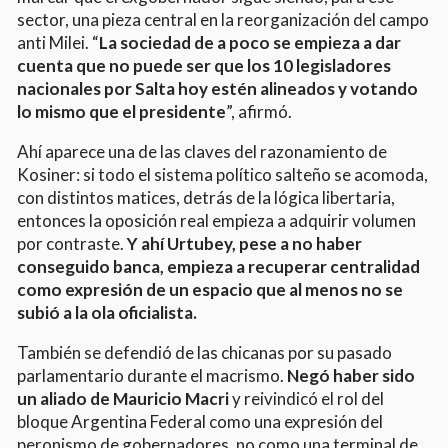
sector, una pieza central en la reorganización del campo
anti Milei. “
La sociedad de a poco se empieza a dar
cuenta que no puede ser que los 10 legisladores
nacionales por Salta hoy estén alineados y votando
lo mismo que el presidente
”, afirmó.
Ahí aparece una de las claves del razonamiento de
Kosiner: si todo el sistema político salteño se acomoda,
con distintos matices, detrás de la lógica libertaria,
entonces la oposición real empieza a adquirir volumen
por contraste.
Y ahí Urtubey, pese a no haber
conseguido banca, empieza a recuperar centralidad
como expresión de un espacio que al menos no se
subió a la ola oficialista.
También se defendió de las chicanas por su pasado
parlamentario durante el macrismo.
Negó haber sido
un aliado de Mauricio Macri
y reivindicó el rol del
bloque Argentina Federal como una expresión del
peronismo de gobernadores, no como una terminal de