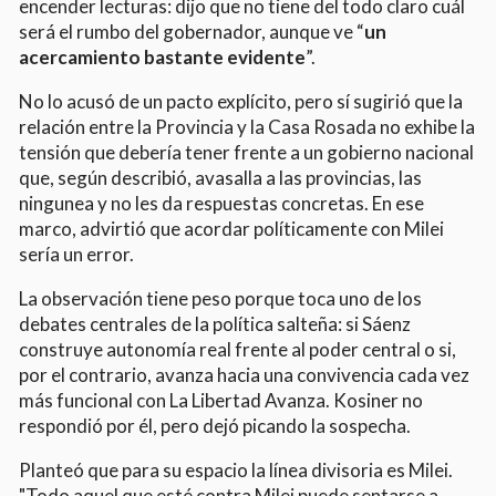
encender lecturas: dijo que no tiene del todo claro cuál
será el rumbo del gobernador, aunque ve “
un
acercamiento bastante evidente
”.
No lo acusó de un pacto explícito, pero sí sugirió que la
relación entre la Provincia y la Casa Rosada no exhibe la
tensión que debería tener frente a un gobierno nacional
que, según describió, avasalla a las provincias, las
ningunea y no les da respuestas concretas. En ese
marco, advirtió que acordar políticamente con Milei
sería un error.
La observación tiene peso porque toca uno de los
debates centrales de la política salteña: si Sáenz
construye autonomía real frente al poder central o si,
por el contrario, avanza hacia una convivencia cada vez
más funcional con La Libertad Avanza. Kosiner no
respondió por él, pero dejó picando la sospecha.
Planteó que para su espacio la línea divisoria es Milei.
"Todo aquel que esté contra Milei puede sentarse a