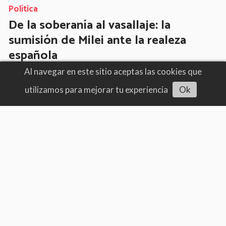
Política
De la soberanía al vasallaje: la
sumisión de Milei ante la realeza
española
08/08/2026
¿Regreso del virreinato?
Al navegar en este sitio aceptas las cookies que
utilizamos para mejorar tu experiencia
Ok
Escuchar artículo