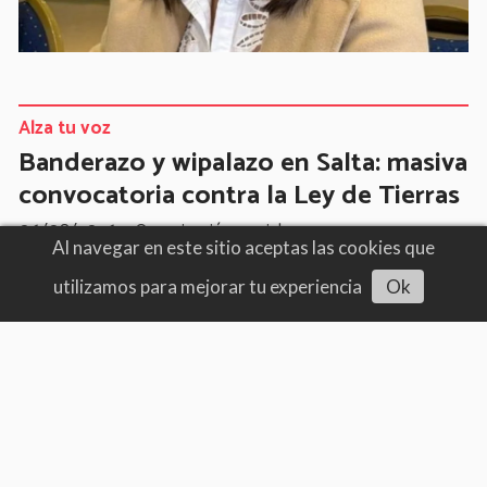
Alza tu voz
Banderazo y wipalazo en Salta: masiva
convocatoria contra la Ley de Tierras
06/08/2026
Organización social
Al navegar en este sitio aceptas las cookies que
utilizamos para mejorar tu experiencia
Ok
Escuchar artículo