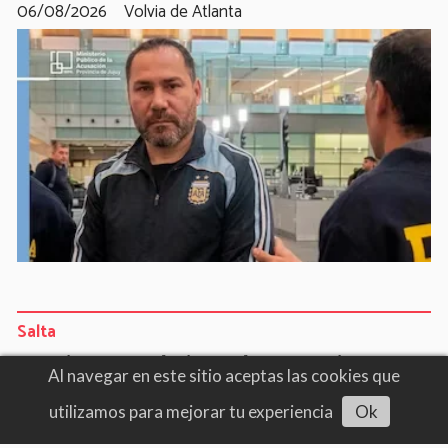
06/08/2026
Volvia de Atlanta
Salta
Precios por el piso: el comercio
Al navegar en este sitio aceptas las cookies que
salteño liquida stock mientras
utilizamos para mejorar tu experiencia
Ok
Escuchar artículo
enfrenta una profunda crisis