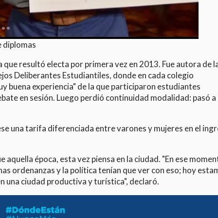
e diplomas
ña que resultó electa por primera vez en 2013. Fue autora de l
os Deliberantes Estudiantiles, donde en cada colegio
uy buena experiencia" de la que participaron estudiantes
ebate en sesión. Luego perdió continuidad modalidad: pasó a
se una tarifa diferenciada entre varones y mujeres en el ing
ue aquella época, esta vez piensa en la ciudad. "En ese momen
as ordenanzas y la política tenían que ver con eso; hoy est
 una ciudad productiva y turística", declaró.