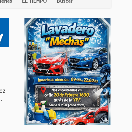
lerías
EL TIEMPO
Buscar
vez
.