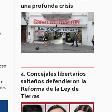
una profunda crisis
a
reso
Concejales libertarios
salteños defendieron la
to
Reforma de la Ley de
amos
Tierras