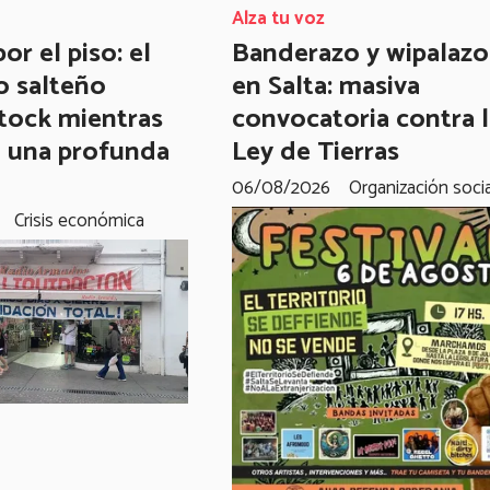
Alza tu voz
or el piso: el
Banderazo y wipalazo
o salteño
en Salta: masiva
stock mientras
convocatoria contra 
a una profunda
Ley de Tierras
06/08/2026
Organización socia
Crisis económica