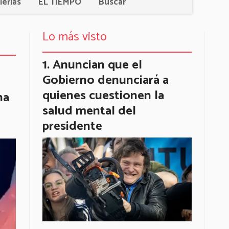
lerías
EL TIEMPO
Buscar
Lo más visto
Anuncian que el
Gobierno denunciará a
quienes cuestionen la
na
salud mental del
presidente