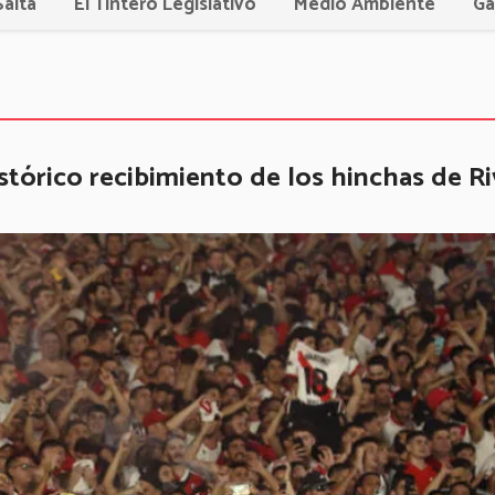
Salta
El Tintero Legislativo
Medio Ambiente
Ga
stórico recibimiento de los hinchas de Ri