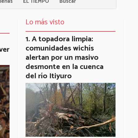
lerías
EL TIEMPO
Buscar
Lo más visto
A topadora limpia:
comunidades wichís
ver
alertan por un masivo
desmonte en la cuenca
del río Itiyuro