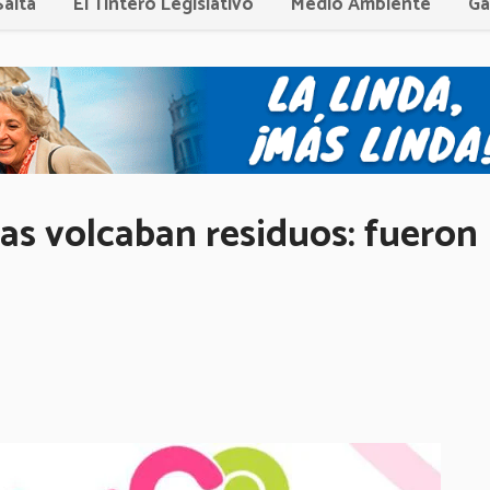
Salta
El Tintero Legislativo
Medio Ambiente
Ga
as volcaban residuos: fueron