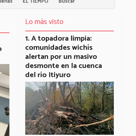
lerías
EL TIEMPO
Buscar
Lo más visto
A topadora limpia:
comunidades wichís
o
alertan por un masivo
desmonte en la cuenca
del río Itiyuro