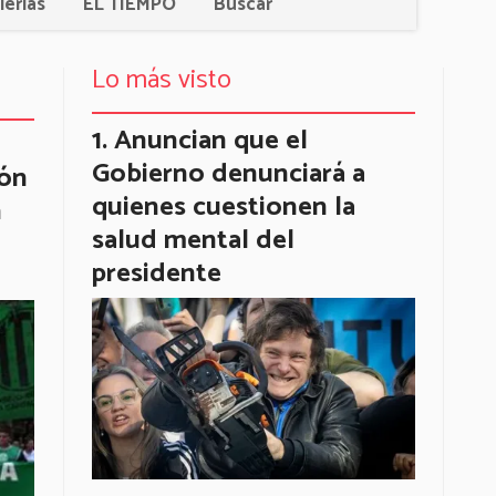
lerías
EL TIEMPO
Buscar
Lo más visto
Anuncian que el
Gobierno denunciará a
ión
quienes cuestionen la
n
salud mental del
presidente