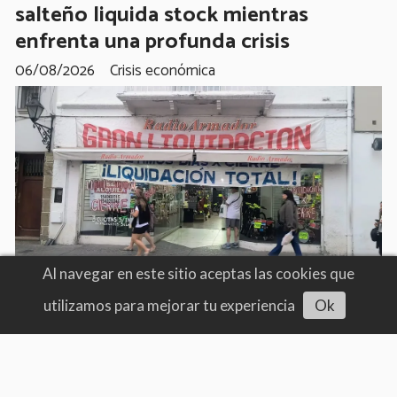
salteño liquida stock mientras
enfrenta una profunda crisis
06/08/2026
Crisis económica
Al navegar en este sitio aceptas las cookies que
utilizamos para mejorar tu experiencia
Ok
Escuchar artículo
El Tintero Legislativo
Alerta roja por el endeudamiento