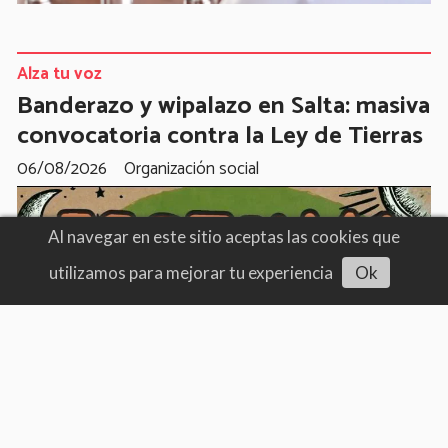
Alza tu voz
Banderazo y wipalazo en Salta: masiva
convocatoria contra la Ley de Tierras
06/08/2026
Organización social
Al navegar en este sitio aceptas las cookies que
utilizamos para mejorar tu experiencia
Ok
Escuchar artículo