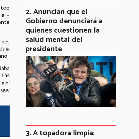
oteo
Anuncian que el
al –
Gobierno denunciará a
ente
quienes cuestionen la
salud mental del
ernes
presidente
luía
ano.
ñaba
.
Las
y él
 que
A topadora limpia: